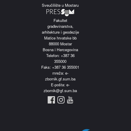
Sveučilište u Mostaru
Fakultet
građevinarstva,
arhitekture i geodezije
Matice hrvatske bb
88000 Mostar
Bosna i Hercegovina
Telefon: +387 36
355000
Faks: +387 36 355001
m
reža: e-
zbornik.gf.sum.ba
E-pošta: e-
zbornik@gf.sum.ba