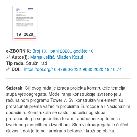
e-ZBORNIK:
Broj 19, lipanj 2020., godište 10
Autor(i):
Marija Jelčić
,
Mladen Kožul
Tip rada:
Stručni rad
DOI:
https://doi.org/10.47960/2232-9080.2020.19.10.74
Sažetak
: Cilj ovog rada je izrada projekta konstrukcije temelja i
stupa vjetroagregata. Modeliranje konstrukcije izvršeno je u
računalnom programu Tower 7. Svi konstruktivni elementi su
proračunati prema važećim propisima Eurocode-a i Nacionalnim
dodacima. Konstrukcija se sastoji od čeličnog stupa
proračunatog u segmentima te armiranobetonskog temelja
izvedenog monolitnom izvedbom. Stup vjetroagregata je čelični
cjevasti, dok je temelj armirano betonski, kružnog oblika.