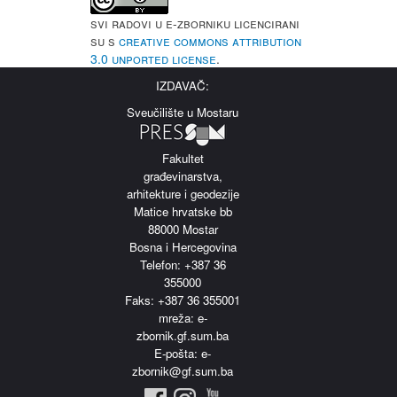
Svi radovi u e-Zborniku licencirani
su s
Creative Commons Attribution
3.0 Unported License
.
IZDAVAČ:
Sveučilište u Mostaru
Fakultet
građevinarstva,
arhitekture i geodezije
Matice hrvatske bb
88000 Mostar
Bosna i Hercegovina
Telefon: +387 36
355000
Faks: +387 36 355001
m
reža: e-
zbornik.gf.sum.ba
E-pošta: e-
zbornik@gf.sum.ba