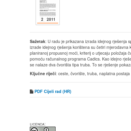
Sažetak
: U radu je prikazana izrada idejnog rješenja s
izrade idejnog rješenja korištena su četiri mjerodavna kri
planiranoj propusnoj moći, kriterij o utjecaju položaja č
pomoću računalnog programa Cadics. Kao idejno rješenj
se nalaze dva čvorišta tipa truba. To se rješenje poka
Ključne riječi
: ceste, čvorište, truba, naplatna postaja
PDF
Cijeli rad (HR)
LICENCA: