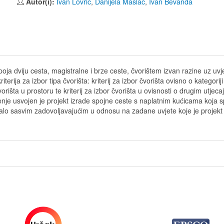
Autor(i):
Ivan Lovrić
,
Danijela Maslać
,
Ivan Bevanda
poja dviju cesta, magistralne i brze ceste, čvorištem izvan razine uz uvj
terija za izbor tipa čvorišta: kriterij za izbor čvorišta ovisno o kategoriji
vorišta u prostoru te kriterij za izbor čvorišta u ovisnosti o drugim utjec
e usvojen je projekt izrade spojne ceste s naplatnim kućicama koja spa
zalo sasvim zadovoljavajućim u odnosu na zadane uvjete koje je projekt t