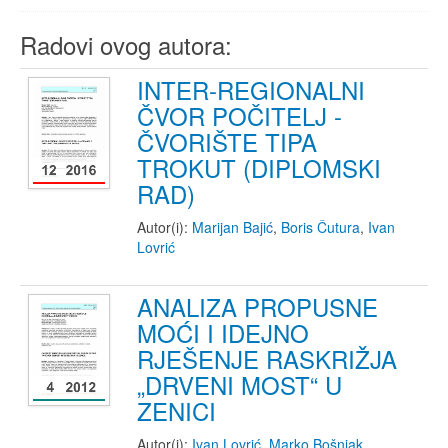
Radovi ovog autora:
INTER-REGIONALNI
ČVOR POČITELJ -
ČVORIŠTE TIPA
TROKUT (DIPLOMSKI
RAD)
Autor(i):
Marijan Bajić
,
Boris Čutura
,
Ivan
Lovrić
ANALIZA PROPUSNE
MOĆI I IDEJNO
RJEŠENJE RASKRIŽJA
„DRVENI MOST“ U
ZENICI
Autor(i):
Ivan Lovrić
,
Marko Bošnjak