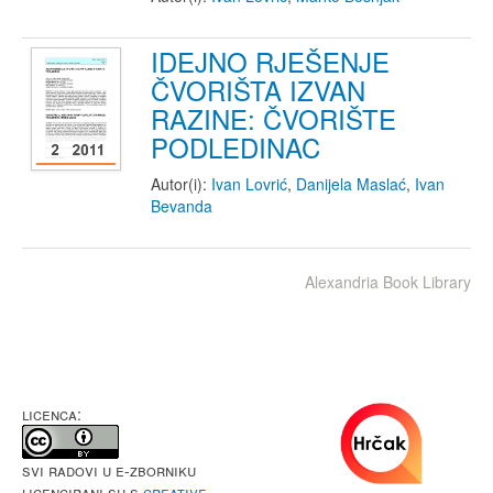
IDEJNO RJEŠENJE
ČVORIŠTA IZVAN
RAZINE: ČVORIŠTE
PODLEDINAC
Autor(i):
Ivan Lovrić
,
Danijela Maslać
,
Ivan
Bevanda
Alexandria Book Library
LICENCA:
Svi radovi u e-Zborniku
licencirani su s
Creative