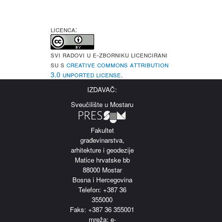
LICENCA:
Svi radovi u e-Zborniku licencirani
su s
Creative Commons Attribution
3.0 Unported License
.
IZDAVAČ:
Sveučilište u Mostaru
Fakultet
građevinarstva,
arhitekture i geodezije
Matice hrvatske bb
88000 Mostar
Bosna i Hercegovina
Telefon: +387 36
355000
Faks: +387 36 355001
m
reža: e-