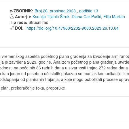
e-ZBORNIK:
Broj 26, prosinac 2023., godište 13
Autor(i):
Ksenija Tijanić Štrok
,
Diana Car-Pušić
,
Filip Marfan
Tip rada:
Stručni rad
DOI:
https://doi.org/10.47960/2232-9080.2023.26.13.64
liza vremenskog aspekta početnog plana građenja za izvođenje armirano
ja je završena 2023. godine. Analizom početnog plana građenja utvrđeno
 u odnosu na početnih 86 radnih dana u stvarnosti trajao 272 radna dan
, a kao jedan od posebno učestalih pokazao se manjak komunikacije izm
 odstupanja od planiranih trajanja, a koje mogu poboljšati procese upr
i plan, prekoračenje roka, preporuke