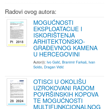
Radovi ovog autora:
MOGUĆNOSTI
EKSPLOATACIJE I
ISKORIŠTENJA
ARHITEKTONSKO-
GRAĐEVNOG KAMENA
U HERCEGOVINI
Autor(i):
Ivo Galić
,
Branimir Farkaš
,
Ivan
Soldo
,
Dragan Vidić
OTISCI U OKOLIŠU
UZROKOVANI RADOM
POVRŠINSKIH KOPOVA
TE MOGUĆNOSTI
MULTIFUNKCIONALNOG