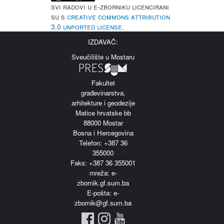
Svi radovi u e-Zborniku licencirani
su s
Creative Commons Attribution
3.0 Unported License
.
IZDAVAČ:
Sveučilište u Mostaru
Fakultet
građevinarstva,
arhitekture i geodezije
Matice hrvatske bb
88000 Mostar
Bosna i Hercegovina
Telefon: +387 36
355000
Faks: +387 36 355001
m
reža: e-
zbornik.gf.sum.ba
E-pošta: e-
zbornik@gf.sum.ba