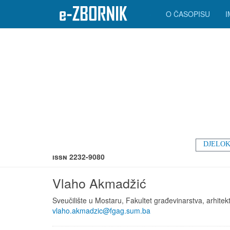
O ČASOPISU
DJELOK
ISSN 2232-9080
Vlaho Akmadžić
Sveučilište u Mostaru, Fakultet građevinarstva, arhitektu
vlaho.akmadzic@fgag.sum.ba