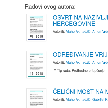
Radovi ovog autora:
OSVRT NA NAZIVLJ
HERCEGOVINE
Autor(i):
Vlaho Akmadžić
,
Anton Vrdo
ODREĐIVANJE VRIJ
Autor(i):
Vlaho Akmadžić
,
Anton Vrdo
Tip rada: Prethodno priopćenje
ČELIČNI MOST NA
Autor(i):
Vlaho Akmadžić
,
Gabrijel 