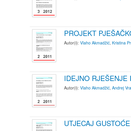
PROJEKT PJEŠAČK
Autor(i):
Vlaho Akmadžić
,
Kristina P
IDEJNO RJEŠENJE 
Autor(i):
Vlaho Akmadžić
,
Andrej Vra
UTJECAJ GUSTOĆE