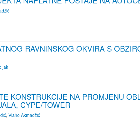
JEKTA NAPLATNE POSTAJE NA AUTOC
adžić
TNOG RAVNINSKOG OKVIRA S OBZIRO
ljak
E KONSTRUKCIJE NA PROMJENU OBL
JALA, CYPE/TOWER
dić
,
Vlaho Akmadžić