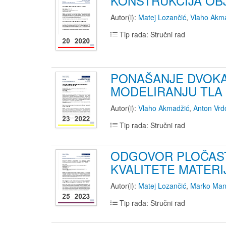
KONSTRUKCIJA OB
Autor(i):
Matej Lozančić
,
Vlaho Akm
Tip rada: Stručni rad
PONAŠANJE DVOKA
MODELIRANJU TLA
Autor(i):
Vlaho Akmadžić
,
Anton Vrdo
Tip rada: Stručni rad
ODGOVOR PLOČAST
KVALITETE MATERI
Autor(i):
Matej Lozančić
,
Marko Man
Tip rada: Stručni rad