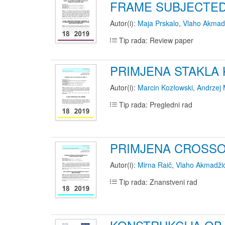
FRAME SUBJECTED
Autor(i):
Maja Prskalo
,
Vlaho Akmad
Tip rada: Review paper
PRIMJENA STAKLA
Autor(i):
Marcin Kozłowski
,
Andrzej 
Tip rada: Pregledni rad
PRIMJENA CROSSO
Autor(i):
Mirna Raič
,
Vlaho Akmadži
Tip rada: Znanstveni rad