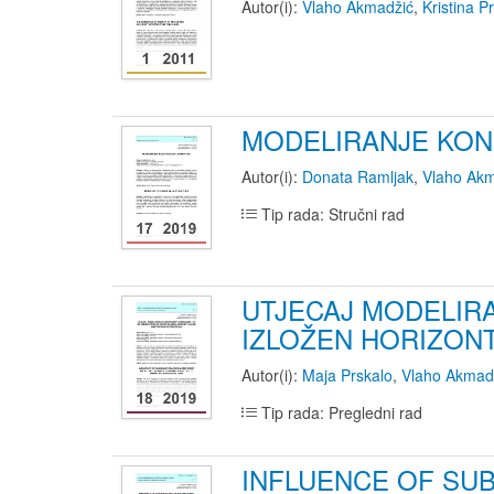
Autor(i):
Vlaho Akmadžić
,
Kristina P
MODELIRANJE KON
Autor(i):
Donata Ramljak
,
Vlaho Akm
Tip rada: Stručni rad
UTJECAJ MODELIRA
IZLOŽEN HORIZON
Autor(i):
Maja Prskalo
,
Vlaho Akmad
Tip rada: Pregledni rad
INFLUENCE OF SU