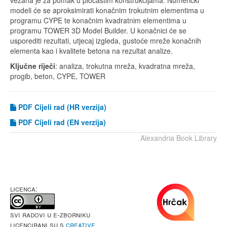
vezana je za pomak u pločastim konstrukcijama. Numerički
modeli će se aproksimirati konačnim trokutnim elementima u
programu CYPE te konačnim kvadratnim elementima u
programu TOWER 3D Model Builder. U konačnici će se
usporediti rezultati, utjecaj izgleda, gustoće mreže konačnih
elementa kao i kvalitete betona na rezultat analize.
Ključne riječi
: analiza, trokutna mreža, kvadratna mreža,
progib, beton, CYPE, TOWER
PDF Cijeli rad (HR verzija)
PDF
Cijeli rad (EN verzija)
Alexandria Book Library
LICENCA:
Svi radovi u e-Zborniku
licencirani su s
Creative