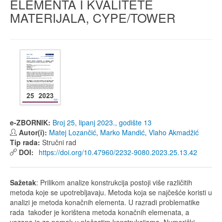
ELEMENTA I KVALITETE
MATERIJALA, CYPE/TOWER
e-ZBORNIK:
Broj 25, lipanj 2023., godište 13
Autor(i):
Matej Lozančić
,
Marko Mandić
,
Vlaho Akmadžić
Tip rada:
Stručni rad
DOI:
https://doi.org/10.47960/2232-9080.2023.25.13.42
Sažetak
: Prilikom analize konstrukcija postoji više različitih
metoda koje se upotrebljavaju. Metoda koja se najčešće koristi u
analizi je metoda konačnih elementa. U razradi problematike
rada također je korištena metoda konačnih elemenata, a