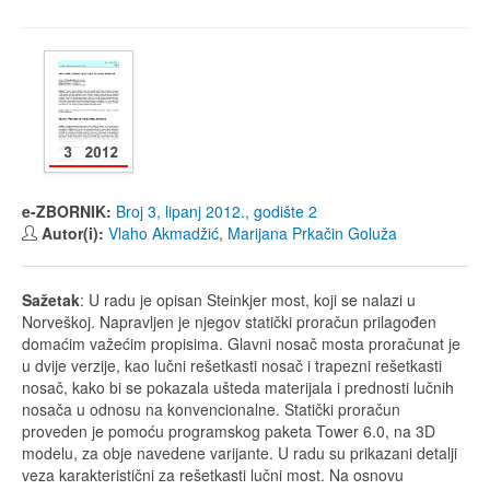
e-ZBORNIK:
Broj 3, lipanj 2012., godište 2
Autor(i):
Vlaho Akmadžić
,
Marijana Prkačin Goluža
Sažetak
: U radu je opisan Steinkjer most, koji se nalazi u
Norveškoj. Napravljen je njegov statički proračun prilagođen
domaćim važećim propisima. Glavni nosač mosta proračunat je
u dvije verzije, kao lučni rešetkasti nosač i trapezni rešetkasti
nosač, kako bi se pokazala ušteda materijala i prednosti lučnih
nosača u odnosu na konvencionalne. Statički proračun
proveden je pomoću programskog paketa Tower 6.0, na 3D
modelu, za obje navedene varijante. U radu su prikazani detalji
veza karakteristični za rešetkasti lučni most. Na osnovu