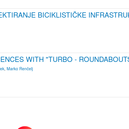
EKTIRANJE BICIKLISTIČKE INFRASTR
IENCES WITH "TURBO - ROUNDABOUT
šek
,
Marko Renčelj