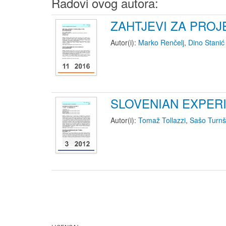
Radovi ovog autora:
ZAHTJEVI ZA PROJ
Autor(i):
Marko Renčelj
,
Dino Stanić
SLOVENIAN EXPER
Autor(i):
Tomaž Tollazzi
,
Sašo Turn