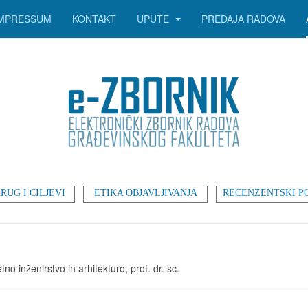
IMPRESSUM
KONTAKT
UPUTE
PREDAJA RADOVA
RUG I CILJEVI
ETIKA OBJAVLJIVANJA
RECENZENTSKI P
o inženirstvo in arhitekturo, prof. dr. sc.