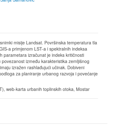
snimki misije Landsat. Površinska temperatura tla
 GIS-a primjenom LST-a i spektralnih indeksa
h parametara izračunat je indeks kritičnosti
nu povezanost između karakteristika zemljišnog
imaju izražen rashlađujući učinak. Dobiveni
o podloga za planiranje urbanog razvoja i povećanje
LST), web-karta urbanih toplinskih otoka, Mostar