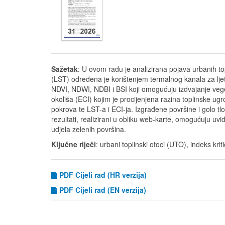
Sažetak
: U ovom radu je analizirana pojava urbanih t
(LST) određena je korištenjem termalnog kanala za lje
NDVI, NDWI, NDBI i BSI koji omogućuju izdvajanje veget
okoliša (ECI) kojim je procijenjena razina toplinske ug
pokrova te LST-a i ECI-ja. Izgrađene površine i golo t
rezultati, realizirani u obliku web-karte, omogućuju uv
udjela zelenih površina.
Ključne riječi
: urbani toplinski otoci (UTO), indeks kri
PDF Cijeli rad (HR verzija)
PDF
Cijeli rad (EN verzija)