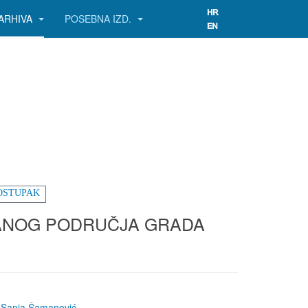
ARHIVA
POSEBNA IZD.
OSTUPAK
BANOG PODRUČJA GRADA
,
Sanja Šamanović