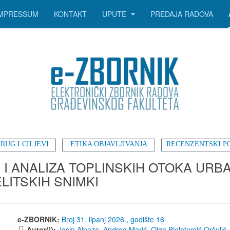
IMPRESSUM
KONTAKT
UPUTE
PREDAJA RADOVA
RUG I CILJEVI
ETIKA OBJAVLJIVANJA
RECENZENTSKI P
 I ANALIZA TOPLINSKIH OTOKA UR
ITSKIH SNIMKI
e-ZBORNIK:
Broj 31, lipanj 2026., godište 16
Autor(i):
Josip Alpeza
,
Andrea Marić
,
Olga Bjelotomić Oršulić