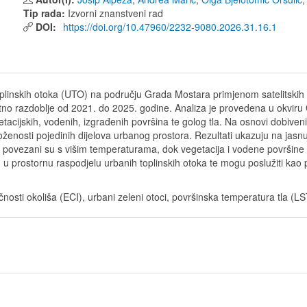
Tip rada:
Izvorni znanstveni rad
DOI:
https://doi.org/10.47960/2232-9080.2026.31.16.1
oplinskih otoka (UTO) na području Grada Mostara primjenom satelitskih 
tno razdoblje od 2021. do 2025. godine. Analiza je provedena u okviru
acijskih, vodenih, izgrađenih površina te golog tla. Na osnovi dobiveni
roženosti pojedinih dijelova urbanog prostora. Rezultati ukazuju na jas
lo povezani su s višim temperaturama, dok vegetacija i vodene površine 
id u prostornu raspodjelu urbanih toplinskih otoka te mogu poslužiti ka
tičnosti okoliša (ECI), urbani zeleni otoci, površinska temperatura tla (