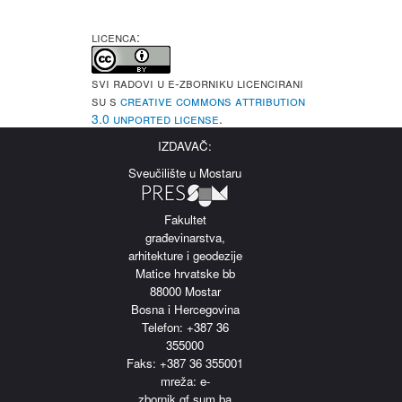
LICENCA:
Svi radovi u e-Zborniku licencirani
su s
Creative Commons Attribution
3.0 Unported License
.
IZDAVAČ:
Sveučilište u Mostaru
Fakultet
građevinarstva,
arhitekture i geodezije
Matice hrvatske bb
88000 Mostar
Bosna i Hercegovina
Telefon: +387 36
355000
Faks: +387 36 355001
m
reža: e-
zbornik.gf.sum.ba