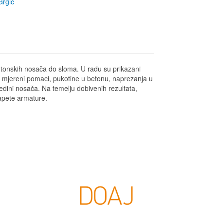
Grgić
etonskih nosača do sloma. U radu su prikazani
a mjereni pomaci, pukotine u betonu, naprezanja u
edini nosača. Na temelju dobivenih rezultata,
napete armature.