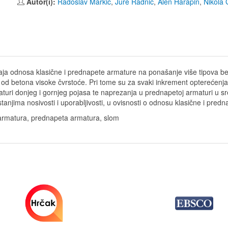
Autor(i):
Radoslav Markić
,
Jure Radnić
,
Alen Harapin
,
Nikola 
ecaja odnosa klasične i prednapete armature na ponašanje više tipova b
g od betona visoke čvrstoće. Pri tome su za svaki inkrement opterećenj
uri donjeg i gornjeg pojasa te naprezanja u prednapetoj armaturi u sr
anjima nosivosti i uporabljivosti, u ovisnosti o odnosu klasične i pred
 armatura, prednapeta armatura, slom