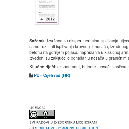
Sažetak
: Izvršena su eksperimentalna ispitivanja utj
samo rezultati ispitivanja krovnog T nosača, izrađeno
betonu na gornjem pojasu, naprezanja u klasičnoj armat
izvedeni su zaključci o ponašanju nosača u graničnim st
Ključne riječi
: eksperiment, betonski nosač, klasična
PDF
Cijeli rad (HR)
LICENCA:
Svi radovi u e-Zborniku licencirani
su s
Creative Commons Attribution