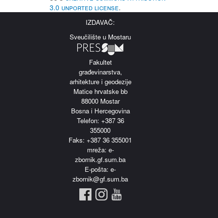
3.0 Unported License
.
IZDAVAČ:
Sveučilište u Mostaru
Fakultet
građevinarstva,
arhitekture i geodezije
Matice hrvatske bb
88000 Mostar
Bosna i Hercegovina
Telefon: +387 36
355000
Faks: +387 36 355001
m
reža: e-
zbornik.gf.sum.ba
E-pošta: e-
zbornik@gf.sum.ba