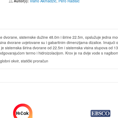
Autor(i):
Vlaho Akmadžić
,
Pero Radišić
jske dvorane, sistemske dužine 48.0m i širine 22.5m, opslužuje jedna m
sina dvorane uvjetovane su i gabaritnim dimenzijama dizalice. Imajući o
je sistemska širina dvorane od 22.5m i sistemska visina stupova od 13.5
odgovarajućom termo i hidroizolacijom. Krov je na dvije vode s nagibo
lobni okvir, statički proračun