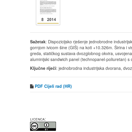
Sažetak
: Dispozicijsko rješenje jednobrodne industri
gornjom ivicom šine (GIŠ) na koti +10.326m. Širina i vi
greda, statičkog sustava dvozglobnog okvira, usvojena 
aluminijski sandwich panel (technopanel-poliuretan) s 
Ključne riječi
: jednobrodna industrijska dvorana, dvozg
PDF
Cijeli rad (HR)
LICENCA: