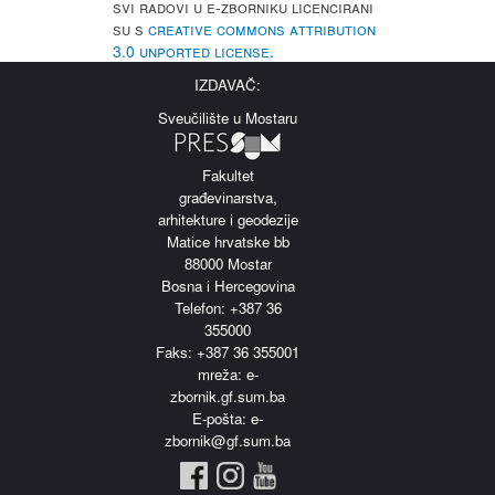
Svi radovi u e-Zborniku licencirani
su s
Creative Commons Attribution
3.0 Unported License
.
IZDAVAČ:
Sveučilište u Mostaru
Fakultet
građevinarstva,
arhitekture i geodezije
Matice hrvatske bb
88000 Mostar
Bosna i Hercegovina
Telefon: +387 36
355000
Faks: +387 36 355001
m
reža: e-
zbornik.gf.sum.ba
E-pošta: e-
zbornik@gf.sum.ba