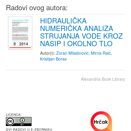
Radovi ovog autora:
HIDRAULIČKA
NUMERIČKA ANALIZA
STRUJANJA VODE KROZ
NASIP I OKOLNO TLO
Autor(i):
Zoran Milašinović
,
Mirna Raič
,
Kristijan Boras
Alexandria Book Library
LICENCA:
Svi radovi u e-Zborniku