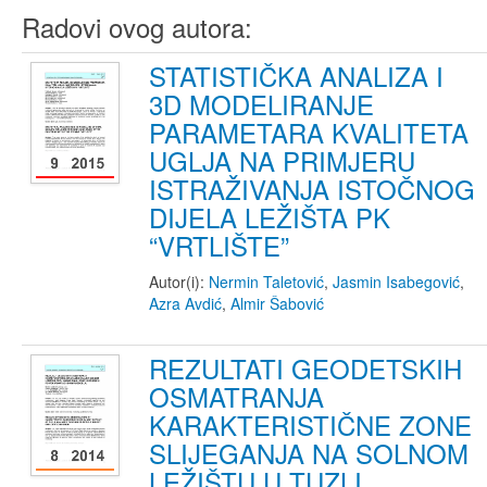
Radovi ovog autora:
STATISTIČKA ANALIZA I
3D MODELIRANJE
PARAMETARA KVALITETA
UGLJA NA PRIMJERU
ISTRAŽIVANJA ISTOČNOG
DIJELA LEŽIŠTA PK
“VRTLIŠTE”
Autor(i):
Nermin Taletović
,
Jasmin Isabegović
,
Azra Avdić
,
Almir Šabović
REZULTATI GEODETSKIH
OSMATRANJA
KARAKTERISTIČNE ZONE
SLIJEGANJA NA SOLNOM
LEŽIŠTU U TUZLI