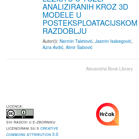
ANALIZIRANIH KROZ 3D
MODELE U
POSTEKSPLOATACIJSKOM
RAZDOBLJU
Autor(i):
Nermin Taletović
,
Jasmin Isabegović
,
Azra Avdić
,
Almir Šabović
Alexandria Book Library
LICENCA:
Svi radovi u e-Zborniku
licencirani su s
Creative
Commons Attribution 3.0