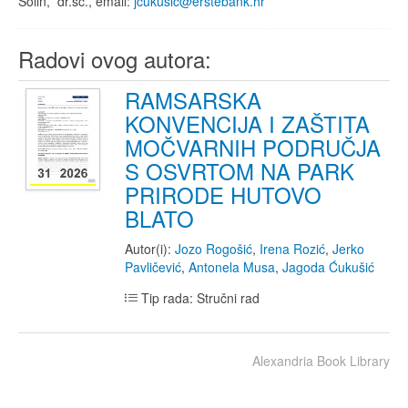
Solin, dr.sc., email:
jcukusic@erstebank.hr
Radovi ovog autora:
RAMSARSKA
KONVENCIJA I ZAŠTITA
MOČVARNIH PODRUČJA
S OSVRTOM NA PARK
PRIRODE HUTOVO
BLATO
Autor(i):
Jozo Rogošić
,
Irena Rozić
,
Jerko
Pavličević
,
Antonela Musa
,
Jagoda Ćukušić
Tip rada: Stručni rad
Alexandria Book Library