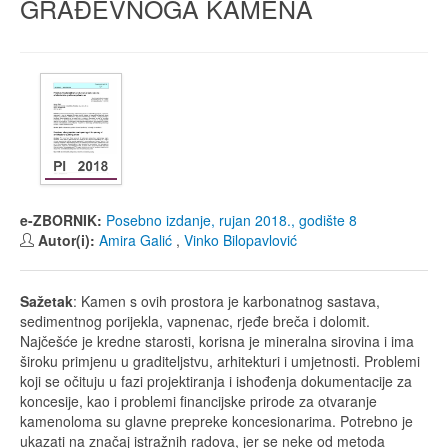
GRAĐEVNOGA KAMENA
e-ZBORNIK:
Posebno izdanje, rujan 2018., godište 8
Autor(i):
Amira Galić
,
Vinko Bilopavlović
Sažetak
: Kamen s ovih prostora je karbonatnog sastava,
sedimentnog porijekla, vapnenac, rjeđe breča i dolomit.
Najčešće je kredne starosti, korisna je mineralna sirovina i ima
široku primjenu u graditeljstvu, arhitekturi i umjetnosti. Problemi
koji se očituju u fazi projektiranja i ishođenja dokumentacije za
koncesije, kao i problemi financijske prirode za otvaranje
kamenoloma su glavne prepreke koncesionarima. Potrebno je
ukazati na značaj istražnih radova, jer se neke od metoda