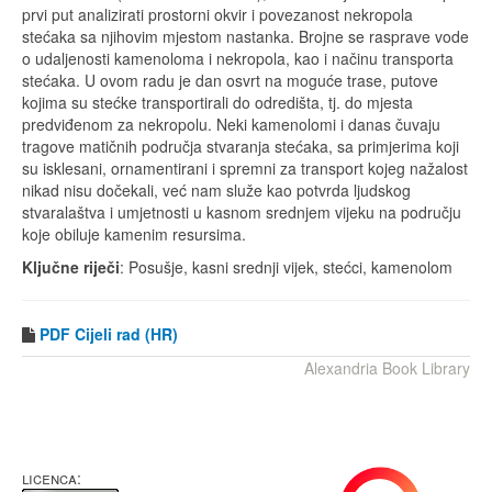
prvi put analizirati prostorni okvir i povezanost nekropola
stećaka sa njihovim mjestom nastanka. Brojne se rasprave vode
o udaljenosti kamenoloma i nekropola, kao i načinu transporta
stećaka. U ovom radu je dan osvrt na moguće trase, putove
kojima su stećke transportirali do odredišta, tj. do mjesta
predviđenom za nekropolu. Neki kamenolomi i danas čuvaju
tragove matičnih područja stvaranja stećaka, sa primjerima koji
su isklesani, ornamentirani i spremni za transport kojeg nažalost
nikad nisu dočekali, već nam služe kao potvrda ljudskog
stvaralaštva i umjetnosti u kasnom srednjem vijeku na području
koje obiluje kamenim resursima.
Ključne riječi
: Posušje, kasni srednji vijek, stećci, kamenolom
PDF
Cijeli rad (HR)
Alexandria Book Library
LICENCA: