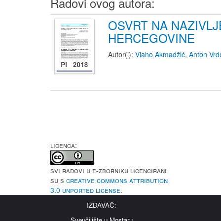
Radovi ovog autora:
OSVRT NA NAZIVLJ
HERCEGOVINE
Autor(i):
Vlaho Akmadžić
,
Anton Vrdo
LICENCA:
Svi radovi u e-Zborniku licencirani
su s
Creative Commons Attribution
3.0 Unported License
.
IZDAVAČ:
Sveučilište u Mostaru