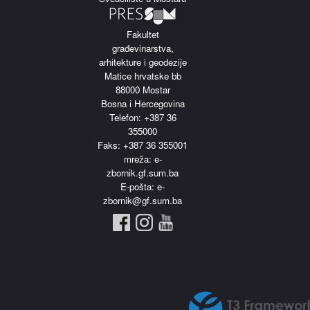
Fakultet
građevinarstva,
arhitekture i geodezije
Matice hrvatske bb
88000 Mostar
Bosna i Hercegovina
Telefon: +387 36
355000
Faks: +387 36 355001
m
reža: e-
zbornik.gf.sum.ba
E-pošta: e-
zbornik@gf.sum.ba