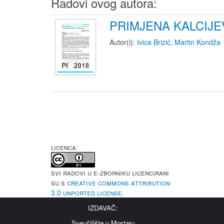
Radovi ovog autora:
PRIMJENA KALCIJ
Autor(i):
Ivica Brizić
,
Martin Kondža
LICENCA:
Svi radovi u e-Zborniku licencirani
su s
Creative Commons Attribution
3.0 Unported License
.
IZDAVAČ:
Sveučilište u Mostaru