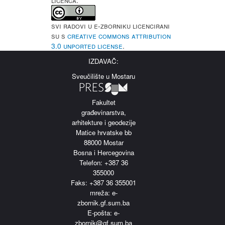
LICENCA:
Svi radovi u e-Zborniku licencirani
su s
Creative Commons Attribution
3.0 Unported License
.
IZDAVAČ:
Sveučilište u Mostaru
Fakultet
građevinarstva,
arhitekture i geodezije
Matice hrvatske bb
88000 Mostar
Bosna i Hercegovina
Telefon: +387 36
355000
Faks: +387 36 355001
m
reža: e-
zbornik.gf.sum.ba
E-pošta: e-
zbornik@gf.sum.ba