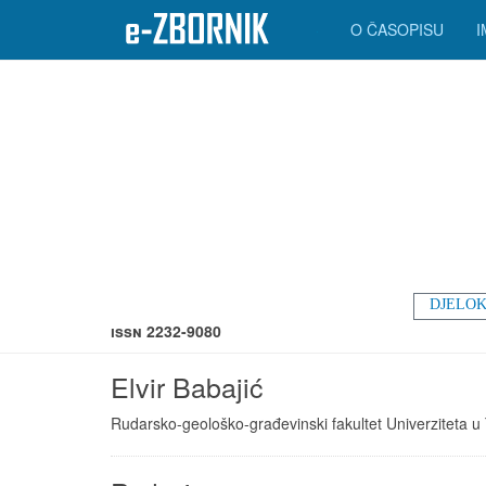
O ČASOPISU
DJELOK
ISSN 2232-9080
Elvir Babajić
Rudarsko-geološko-građevinski fakultet Univerziteta u T