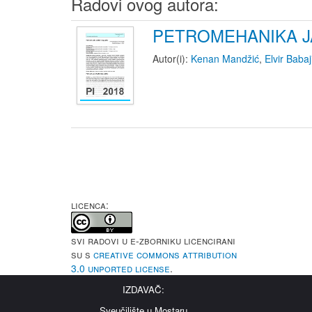
Radovi ovog autora:
PETROMEHANIKA J
Autor(i):
Kenan Mandžić
,
Elvir Babaj
LICENCA:
Svi radovi u e-Zborniku licencirani
su s
Creative Commons Attribution
3.0 Unported License
.
IZDAVAČ:
Sveučilište u Mostaru