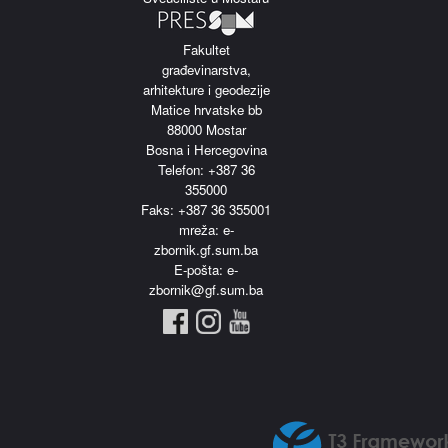
Fakultet
građevinarstva,
arhitekture i geodezije
Matice hrvatske bb
88000 Mostar
Bosna i Hercegovina
Telefon: +387 36
355000
Faks: +387 36 355001
m
reža: e-
zbornik.gf.sum.ba
E-pošta: e-
zbornik@gf.sum.ba