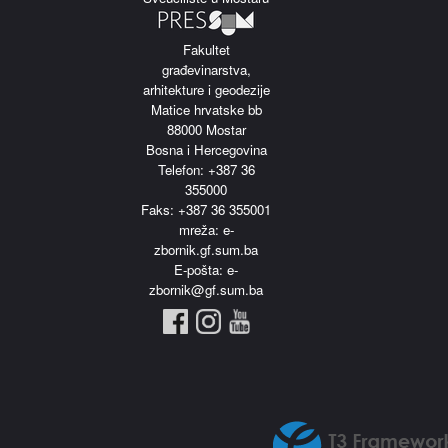
Fakultet
građevinarstva,
arhitekture i geodezije
Matice hrvatske bb
88000 Mostar
Bosna i Hercegovina
Telefon: +387 36
355000
Faks: +387 36 355001
m
reža: e-
zbornik.gf.sum.ba
E-pošta: e-
zbornik@gf.sum.ba