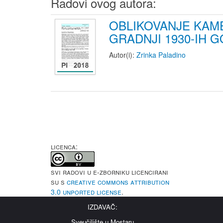
Radovi ovog autora:
OBLIKOVANJE KAME
GRADNJI 1930-IH 
Autor(i):
Zrinka Paladino
LICENCA:
Svi radovi u e-Zborniku licencirani
su s
Creative Commons Attribution
3.0 Unported License
.
IZDAVAČ:
Sveučilište u Mostaru