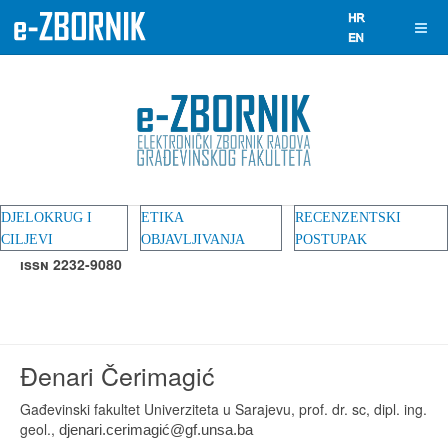
DJELOKRUG I
ETIKA
RECENZENTSKI
CILJEVI
OBJAVLJIVANJA
POSTUPAK
ISSN 2232-9080
Đenari Čerimagić
Gađevinski fakultet Univerziteta u Sarajevu, prof. dr. sc, dipl. ing.
geol.,
djenari.cerimagić@gf.unsa.ba