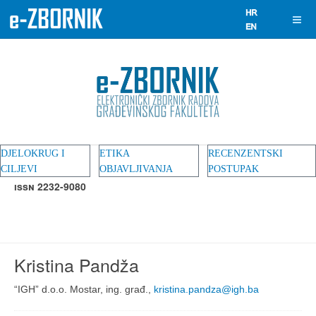
DJELOKRUG I
ETIKA
RECENZENTSKI
CILJEVI
OBJAVLJIVANJA
POSTUPAK
ISSN 2232-9080
Kristina Pandža
“IGH” d.o.o. Mostar, ing. građ.,
kristina.pandza@igh.ba