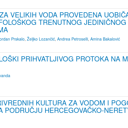
ZA VELIKIH VODA PROVEDENA UOBIČ
OLOŠKOG TRENUTNOG JEDINIČNOG
MA
ordan Prskalo
,
Željko Lozančić
,
Andrea Petroselli
,
Amina Bakalović
LOŠKI PRIHVATLJIVOG PROTOKA NA 
evanda
IVREDNIH KULTURA ZA VODOM I POG
A PODRUČJU HERCEGOVAČKO-NERET