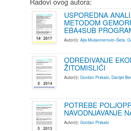
Radovi ovog autora:
USPOREDNA ANALI
METODOM GEMORF
EBA4SUB PROGRA
Autor(i):
Ajla Mulaomerović–Šeta
,
G
ODREĐIVANJE EKO
ŽITOMISLIĆI
Autor(i):
Gordan Prskalo
,
Danijel B
POTREBE POLJOPR
NAVODNJAVANJE N
Autor(i):
Gordan Prskalo