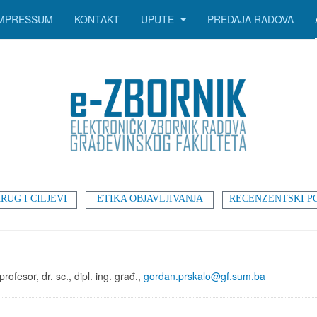
IMPRESSUM
KONTAKT
UPUTE
PREDAJA RADOVA
RUG I CILJEVI
ETIKA OBJAVLJIVANJA
RECENZENTSKI P
rofesor, dr. sc., dipl. ing. građ.,
gordan.prskalo@gf.sum.ba