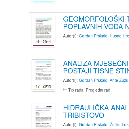
GEOMORFOLOŠKI T
POPLAVNIH VODA N
Autor(i):
Gordan Prskalo
,
Husno Hre
ANALIZA MJESEČNI
POSTAJI TISNE STI
Autor(i):
Gordan Prskalo
,
Ante Žužu
Tip rada: Pregledni rad
HIDRAULIČKA ANA
TRIBISTOVO
Autor(i):
Gordan Prskalo
,
Željko Loz