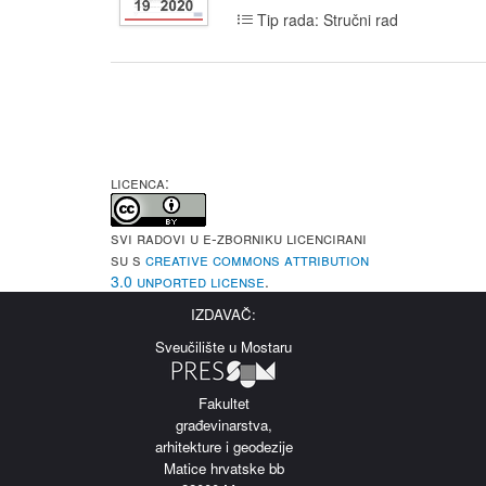
Tip rada: Stručni rad
LICENCA:
Svi radovi u e-Zborniku licencirani
su s
Creative Commons Attribution
3.0 Unported License
.
IZDAVAČ:
Sveučilište u Mostaru
Fakultet
građevinarstva,
arhitekture i geodezije
Matice hrvatske bb