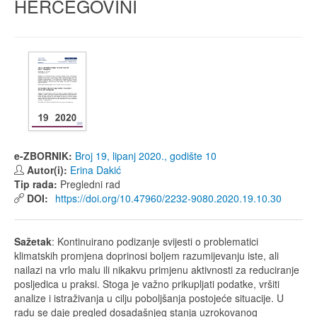
HERCEGOVINI
e-ZBORNIK:
Broj 19, lipanj 2020., godište 10
Autor(i):
Erina Dakić
Tip rada:
Pregledni rad
DOI:
https://doi.org/10.47960/2232-9080.2020.19.10.30
Sažetak
: Kontinuirano podizanje svijesti o problematici
klimatskih promjena doprinosi boljem razumijevanju iste, ali
nailazi na vrlo malu ili nikakvu primjenu aktivnosti za reduciranje
posljedica u praksi. Stoga je važno prikupljati podatke, vršiti
analize i istraživanja u cilju poboljšanja postojeće situacije. U
radu se daje pregled dosadašnjeg stanja uzrokovanog