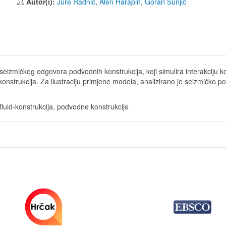
Autor(i):
Jure Radnić
,
Alen Harapin
,
Goran Šunjić
eizmičkog odgovora podvodnih konstrukcija, koji simulira interakciju ko
a konstrukcija. Za ilustraciju primjene modela, analizirano je seizmičko
fluid-konstrukcija, podvodne konstrukcije