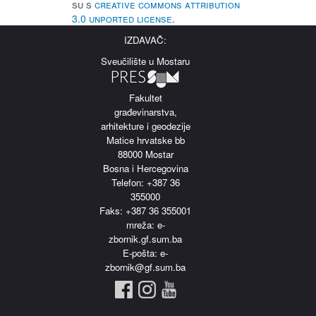
su s
Creative Commons Attribution
3.0 Unported License
.
IZDAVAČ:
Sveučilište u Mostaru
Fakultet
građevinarstva,
arhitekture i geodezije
Matice hrvatske bb
88000 Mostar
Bosna i Hercegovina
Telefon: +387 36
355000
Faks: +387 36 355001
m
reža: e-
zbornik.gf.sum.ba
E-pošta: e-
zbornik@gf.sum.ba