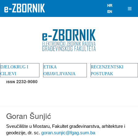
DJELOKRUG I
ETIKA
RECENZENTSKI
CILJEVI
OBJAVLJIVANJA
POSTUPAK
ISSN 2232-9080
Goran Šunjić
Sveučilište u Mostaru, Fakultet građevinarstva, arhitekture i
geodezije, dr. sc.
goran.sunjic@fgag.sum.ba