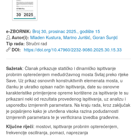
e-ZBORNIK:
Broj 30, prosinac 2025., godište 15
Autor(i):
Mladen Kustura
,
Marino Jurišić
,
Goran Šunjić
Tip rada:
Stručni rad
DOI:
https://doi.org/10.47960/2232-9080.2025.30.15.33
Sažetak
: Članak prikazuje statičko i dinamičko ispitivanje
probnim opterećenjem međudržavnog mosta Svilaj preko rijeke
Save. Uz prikaz osnovnih konstruktivnih elemenata mosta, u
članku je ukratko opisan način ispitivanja, date su osnovne
karakteristike primijenjene opreme korištene za ispitivanje te su
prikazani neki od rezultata provedenog ispitivanja, uz analizu i
usporedbu izmjerenih parametara. Na kraju rada, kroz zaključak
je pojašnjeno kako je utvrđena visoka razina podudarnosti
izmjerenih parametara te je verificirana izvedba građevine.
Ključne riječi
: mostovi, ispitivanje probnim opterećenjem,
frekvencije osciliranja, pomaci, naprezanja