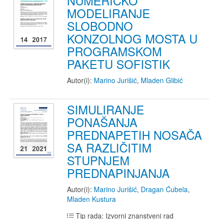
NUMERIČKO
MODELIRANJE
SLOBODNO
KONZOLNOG MOSTA U
PROGRAMSKOM
PAKETU SOFISTIK
Autor(i):
Marino Jurišić
,
Mladen Glibić
SIMULIRANJE
PONAŠANJA
PREDNAPETIH NOSAČA
SA RAZLIČITIM
STUPNJEM
PREDNAPINJANJA
Autor(i):
Marino Jurišić
,
Dragan Ćubela
,
Mladen Kustura
Tip rada: Izvorni znanstveni rad