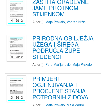
ZAŠTITA GRAĐEVNE
JAME PILOTNOM
STIJENKOM
Autor(i):
Maja Prskalo
,
Vedran Nižić
PRIRODNA OBILJEŽJA
UŽEGA I ŠIREGA
PODRUČJA ŽUPE
STUDENCI
Autor(i):
Pero Marijanović
,
Maja Prskalo
PRIMJERI
OCJENJIVANJA I
PROCJENE STANJA
POTPORNIH ZIDOVA
Autor(i):
Maja Prskalo
,
Maja Zadro