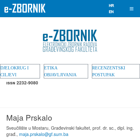
DJELOKRUG I
ETIKA
RECENZENTSKI
CILJEVI
OBJAVLJIVANJA
POSTUPAK
ISSN 2232-9080
Maja Prskalo
Sveučilište u Mostaru, Građevinski fakultet, prof. dr. sc., dipl. ing.
građ.,
maja.prskalo@gf.sum.ba