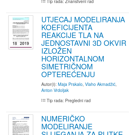
Tip rada: Znanstveni rad
UTJECAJ MODELIRANJA
KOEFICIJENTA
REAKCIJE TLA NA
JEDNOSTAVNI 3D OKVIR
IZLOŽEN
HORIZONTALNOM
SIMETRIČNOM
OPTEREĆENJU
Autor(i):
Maja Prskalo
,
Vlaho Akmadžić
,
Anton Vrdoljak
Tip rada: Pregledni rad
NUMERIČKO
MODELIRANJE
SLIJEGANJA ZA PLITKE