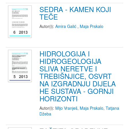
SEDRA - KAMEN KOJI
TEČE
Autor(i):
Amira Galić
,
Maja Prskalo
HIDROLOGIJA I
HIDROGEOLOGIJA
SLIVA NERETVE I
TREBIŠNJICE, OSVRT
NA IZGRADNJU DIJELA
HE SUSTAVA - GORNJI
HORIZONTI
Autor(i):
Mijo Vranješ
,
Maja Prskalo
,
Tatjana
Džeba