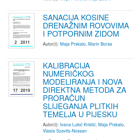
SANACIJA KOSINE
DRENAŽNIM ROVOVIMA
I POTPORNIM ZIDOM
Autor(i):
Maja Prskalo
,
Marin Boras
KALIBRACIJA
NUMERIČKOG
MODELIRANJA I NOVA
DIREKTNA METODA ZA
PRORAČUN
SLIJEGANJA PLITKIH
TEMELJA U PIJESKU
Autor(i):
Ivana Lukić Kristić
,
Maja Prskalo
,
Vlasta Szavits-Nossan