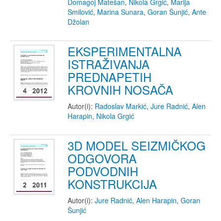
Domagoj Matešan
,
Nikola Grgić
,
Marija
Smilović
,
Marina Sunara
,
Goran Šunjić
,
Ante
Džolan
EKSPERIMENTALNA
ISTRAŽIVANJA
PREDNAPETIH
KROVNIH NOSAČA
Autor(i):
Radoslav Markić
,
Jure Radnić
,
Alen
Harapin
,
Nikola Grgić
3D MODEL SEIZMIČKOG
ODGOVORA
PODVODNIH
KONSTRUKCIJA
Autor(i):
Jure Radnić
,
Alen Harapin
,
Goran
Šunjić