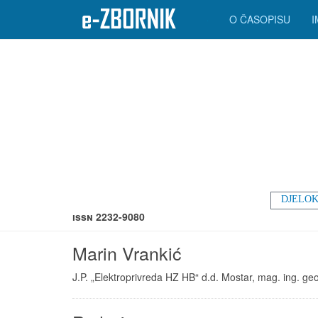
O ČASOPISU
DJELOK
ISSN 2232-9080
Marin Vrankić
J.P. „Elektroprivreda HZ HB“ d.d. Mostar, mag. ing. geo