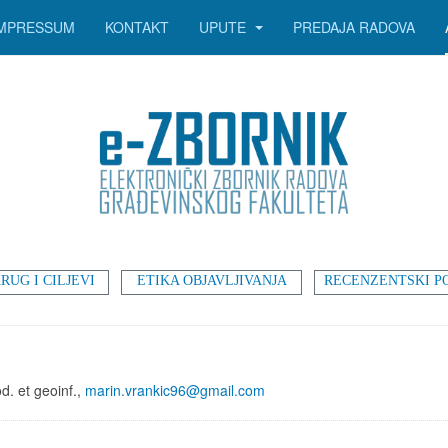
IMPRESSUM
KONTAKT
UPUTE
PREDAJA RADOVA
RUG I CILJEVI
ETIKA OBJAVLJIVANJA
RECENZENTSKI P
d. et geoinf.,
marin.vrankic96@gmail.com