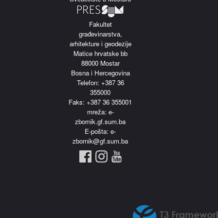
Fakultet
građevinarstva,
arhitekture i geodezije
Matice hrvatske bb
88000 Mostar
Bosna i Hercegovina
Telefon: +387 36
355000
Faks: +387 36 355001
m
reža: e-
zbornik.gf.sum.ba
E-pošta: e-
zbornik@gf.sum.ba