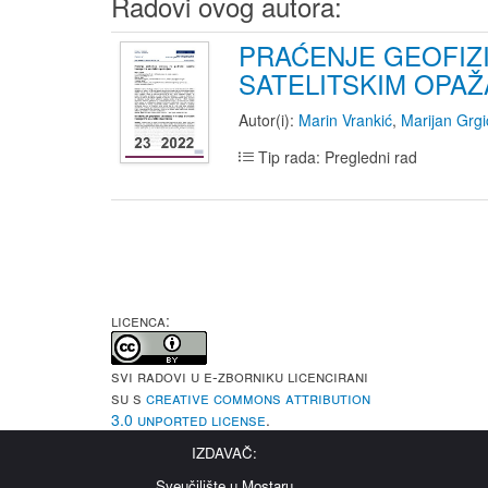
Radovi ovog autora:
PRAĆENJE GEOFIZ
SATELITSKIM OPAŽ
Autor(i):
Marin Vrankić
,
Marijan Grgi
Tip rada: Pregledni rad
LICENCA:
Svi radovi u e-Zborniku licencirani
su s
Creative Commons Attribution
3.0 Unported License
.
IZDAVAČ:
Sveučilište u Mostaru