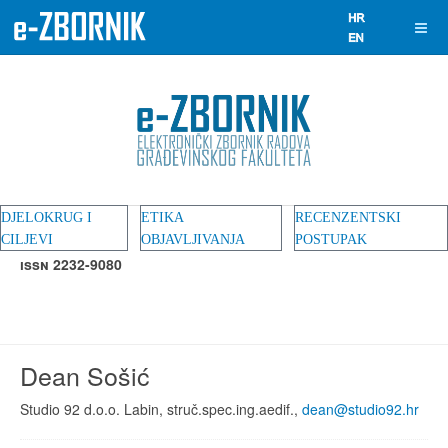
DJELOKRUG I
ETIKA
RECENZENTSKI
CILJEVI
OBJAVLJIVANJA
POSTUPAK
ISSN 2232-9080
Dean Sošić
Studio 92 d.o.o. Labin, struč.spec.ing.aedif.,
dean@studio92.hr