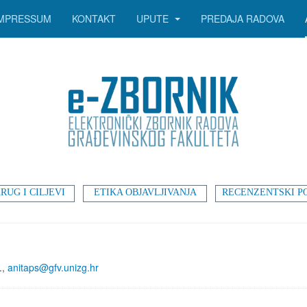
IMPRESSUM
KONTAKT
UPUTE
PREDAJA RADOVA
RUG I CILJEVI
ETIKA OBJAVLJIVANJA
RECENZENTSKI P
.,
anitaps@gfv.unizg.hr