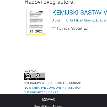
Radovi ovog autora:
KEMIJSKI SASTAV 
Autor(i):
Anita Ptiček Siročić
,
Dragan
Tip rada: Stručni rad
LICENCA:
Svi radovi u e-Zborniku licencirani
su s
Creative Commons Attribution
3.0 Unported License
.
IZDAVAČ:
Sveučilište u Mostaru