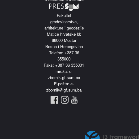
Fakultet
građevinarstva,
arhitekture i geodezije
Matice hrvatske bb
88000 Mostar
Bosna i Hercegovina
Telefon: +387 36
355000
Faks: +387 36 355001
m
reža: e-
zbornik.gf.sum.ba
E-pošta: e-
zbornik@gf.sum.ba