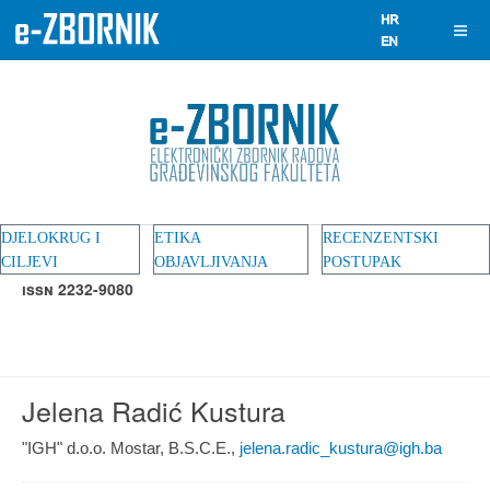
DJELOKRUG I
ETIKA
RECENZENTSKI
CILJEVI
OBJAVLJIVANJA
POSTUPAK
ISSN 2232-9080
Jelena Radić Kustura
"IGH" d.o.o. Mostar, B.S.C.E.,
jelena.radic_kustura@igh.ba