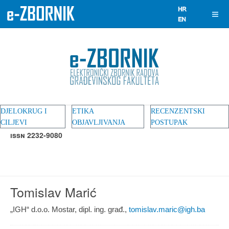
DJELOKRUG I
ETIKA
RECENZENTSKI
CILJEVI
OBJAVLJIVANJA
POSTUPAK
ISSN 2232-9080
Tomislav Marić
„IGH“ d.o.o. Mostar, dipl. ing. građ.,
tomislav.maric@igh.ba