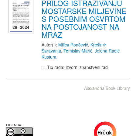
PRILOG ISTRAŽIVANJU
MOSTARSKE MILJEVINE
S POSEBNIM OSVRTOM
NA POSTOJANOST NA
MRAZ
Autor(i):
Milica Rončević
,
Krešimir
Šaravanja
,
Tomislav Marić
,
Jelena Radić
Kustura
Tip rada: Izvorni znanstveni rad
Alexandria Book Library
LICENCA: