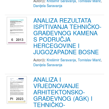
Autor(i):
Krešimir Šaravanja
,
Tomislav Marić
,
Danijela Šaravanja
ANALIZA REZULTATA
ISPITIVANJA TEHNIČKO-
GRAĐEVNOG KAMENA
S PODRUČJA
HERCEGOVINE I
JUGOZAPADNE BOSNE
Autor(i):
Krešimir Šaravanja
,
Tomislav Marić
,
Danijela Šaravanja
ANALIZA I
VRJEDNOVANJE
ARHITEKTONSKO-
GRAĐEVNOG (AGK) I
TEHNIČKO-