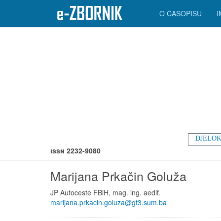
O ČASOPISU
DJELOK
ISSN 2232-9080
Marijana Prkačin Goluža
JP Autoceste FBiH, mag. ing. aedif.
marijana.prkacin.goluza@gf3.sum.ba