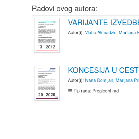
Radovi ovog autora:
VARIJANTE IZVEDB
Autor(i):
Vlaho Akmadžić
,
Marijana 
KONCESIJA U CES
Autor(i):
Ivana Domljan
,
Marijana Pr
Tip rada: Pregledni rad