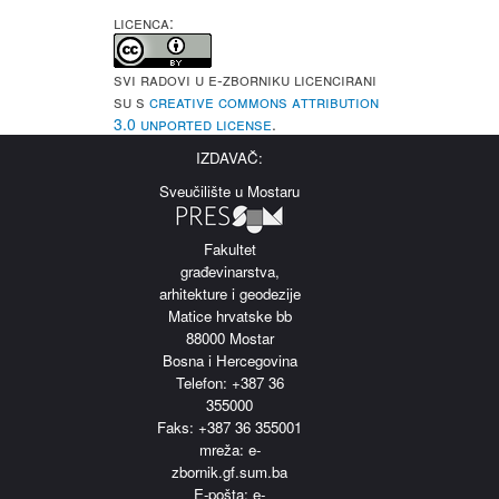
LICENCA:
Svi radovi u e-Zborniku licencirani
su s
Creative Commons Attribution
3.0 Unported License
.
IZDAVAČ:
Sveučilište u Mostaru
Fakultet
građevinarstva,
arhitekture i geodezije
Matice hrvatske bb
88000 Mostar
Bosna i Hercegovina
Telefon: +387 36
355000
Faks: +387 36 355001
m
reža: e-
zbornik.gf.sum.ba
E-pošta: e-