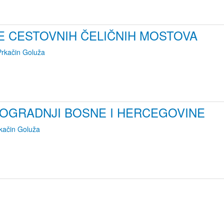
E CESTOVNIH ČELIČNIH MOSTOVA
Prkačin Goluža
TOGRADNJI BOSNE I HERCEGOVINE
kačin Goluža