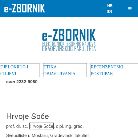
DJELOKRUG I
ETIKA
RECENZENTSKI
CILJEVI
OBJAVLJIVANJA
POSTUPAK
ISSN 2232-9080
Hrvoje Soče
prof. dr. sc.
Hrvoje Soče
, dipl. ing. građ.
Sveučilište u Mostaru, Građevinski fakultet