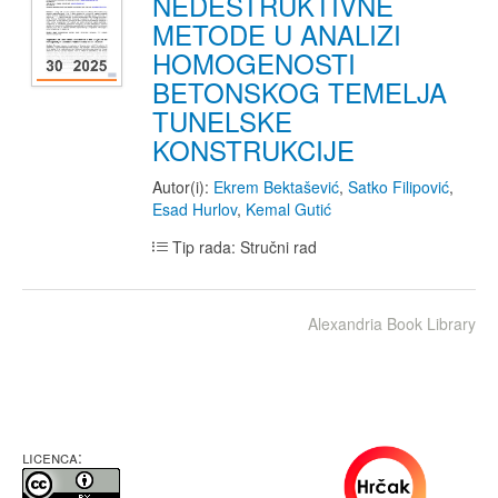
NEDESTRUKTIVNE
METODE U ANALIZI
HOMOGENOSTI
BETONSKOG TEMELJA
TUNELSKE
KONSTRUKCIJE
Autor(i):
Ekrem Bektašević
,
Satko Filipović
,
Esad Hurlov
,
Kemal Gutić
Tip rada: Stručni rad
Alexandria Book Library
LICENCA: