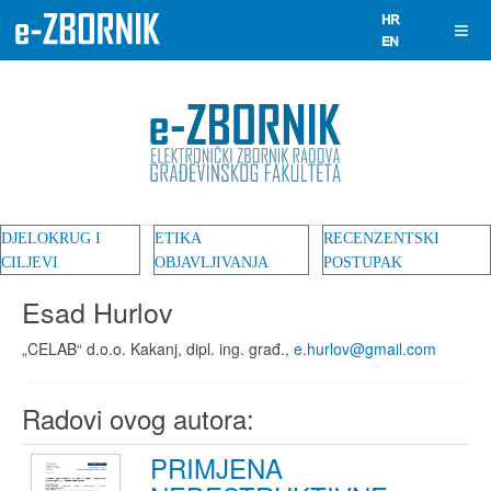
DJELOKRUG I
ETIKA
RECENZENTSKI
CILJEVI
OBJAVLJIVANJA
POSTUPAK
Esad Hurlov
„CELAB“ d.o.o. Kakanj, dipl. ing. građ.,
e.hurlov@gmail.com
Radovi ovog autora:
PRIMJENA