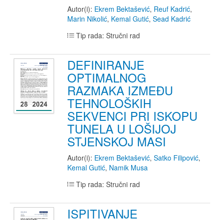
Autor(i):
Ekrem Bektašević
,
Reuf Kadrić
,
Marin Nikolić
,
Kemal Gutić
,
Sead Kadrić
Tip rada: Stručni rad
DEFINIRANJE
OPTIMALNOG
RAZMAKA IZMEĐU
TEHNOLOŠKIH
SEKVENCI PRI ISKOPU
TUNELA U LOŠIJOJ
STJENSKOJ MASI
Autor(i):
Ekrem Bektašević
,
Satko Filipović
,
Kemal Gutić
,
Namik Musa
Tip rada: Stručni rad
ISPITIVANJE