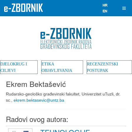
DJELOKRUG I
ETIKA
RECENZENTSKI
CILJEVI
OBJAVLJIVANJA
POSTUPAK
Ekrem Bektašević
Rudarsko-geološko građevinski fakultet, Univerzitet uTuzli, dr.
sc.,
ekrem.bektasevic@untz.ba
Radovi ovog autora: