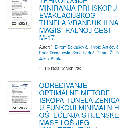
TEHNOLOGIJE
MINIRANJA PRI ISKOPU
EVAKUACIJSKOG
TUNELA VRANDUK II NA
MAGISTRALNOJ CESTI
M-17
Autor(i):
Ekrem Bektašević
,
Hrvoje Antičević
,
Ferid Osmanović
,
Sead Kadrić
,
Đenan Žutić
,
Jakov Konta
Tip rada: Stručni rad
ODREĐIVANJE
OPTIMALNE METODE
ISKOPA TUNELA ZENICA
U FUNKCIJI MINIMALNIH
OŠTEĆENJA STIJENSKE
MASE LOŠIJEG