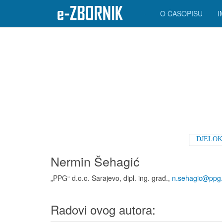
O ČASOPISU
DJELOK
Nermin Šehagić
„PPG“ d.o.o. Sarajevo, dipl. ing. građ.,
n.sehagic@ppg
Radovi ovog autora: