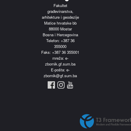
Fakultet
građevinarstva,
arhitekture i geodezije
Matice hrvatske bb
88000 Mostar
Bosna i Hercegovina
Telefon: +387 36
355000
Faks: +387 36 355001
m
reža: e-
zbornik.gf.sum.ba
E-pošta: e-
zbornik@gf.sum.ba