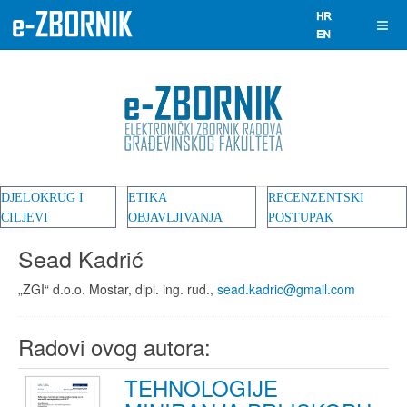
DJELOKRUG I
ETIKA
RECENZENTSKI
CILJEVI
OBJAVLJIVANJA
POSTUPAK
Sead Kadrić
„ZGI“ d.o.o. Mostar, dipl. ing. rud.,
sead.kadric@gmail.com
Radovi ovog autora:
TEHNOLOGIJE