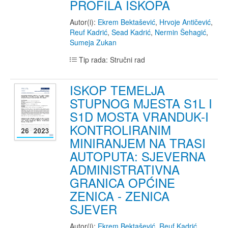
PROFILA ISKOPA
Autor(i):
Ekrem Bektašević
,
Hrvoje Antičević
,
Reuf Kadrić
,
Sead Kadrić
,
Nermin Šehagić
,
Sumeja Zukan
Tip rada: Stručni rad
ISKOP TEMELJA
STUPNOG MJESTA S1L I
S1D MOSTA VRANDUK-I
KONTROLIRANIM
MINIRANJEM NA TRASI
AUTOPUTA: SJEVERNA
ADMINISTRATIVNA
GRANICA OPĆINE
ZENICA - ZENICA
SJEVER
Autor(i):
Ekrem Bektašević
,
Reuf Kadrić
,