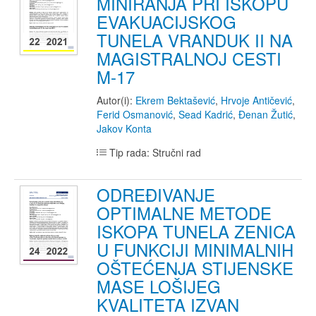
MINIRANJA PRI ISKOPU
EVAKUACIJSKOG
TUNELA VRANDUK II NA
MAGISTRALNOJ CESTI
M-17
Autor(i):
Ekrem Bektašević
,
Hrvoje Antičević
,
Ferid Osmanović
,
Sead Kadrić
,
Đenan Žutić
,
Jakov Konta
Tip rada: Stručni rad
ODREĐIVANJE
OPTIMALNE METODE
ISKOPA TUNELA ZENICA
U FUNKCIJI MINIMALNIH
OŠTEĆENJA STIJENSKE
MASE LOŠIJEG
KVALITETA IZVAN