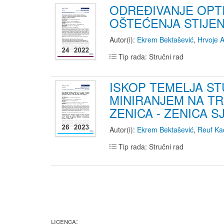
ODREĐIVANJE OPTI
OŠTEĆENJA STIJEN
Autor(i):
Ekrem Bektašević
,
Hrvoje A
Tip rada: Stručni rad
ISKOP TEMELJA ST
MINIRANJEM NA TR
ZENICA - ZENICA S
Autor(i):
Ekrem Bektašević
,
Reuf Ka
Tip rada: Stručni rad
LICENCA: