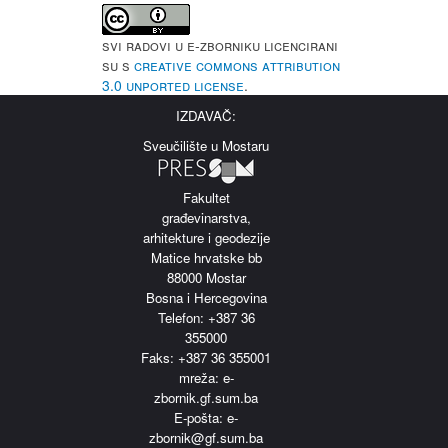
Svi radovi u e-Zborniku licencirani
su s
Creative Commons Attribution
3.0 Unported License
.
IZDAVAČ:
Sveučilište u Mostaru
Fakultet
građevinarstva,
arhitekture i geodezije
Matice hrvatske bb
88000 Mostar
Bosna i Hercegovina
Telefon: +387 36
355000
Faks: +387 36 355001
m
reža: e-
zbornik.gf.sum.ba
E-pošta: e-
zbornik@gf.sum.ba