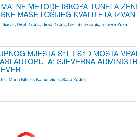
MALNE METODE ISKOPA TUNELA ZENIC
SKE MASE LOŠIJEG KVALITETA IZVAN
ntičević
,
Reuf Kadrić
,
Sead Kadrić
,
Nermin Šehagić
,
Sumeja Zukan
UPNOG MJESTA S1L I S1D MOSTA VR
ASI AUTOPUTA: SJEVERNA ADMINIST
JEVER
drić
,
Marin Nikolić
,
Kemal Gutić
,
Sead Kadrić