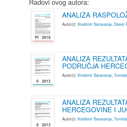
Radovi ovog autora:
ANALIZA RASPOLOŽ
Autor(i):
Krešimir Šaravanja
,
Davor 
ANALIZA REZULTA
PODRUČJA HERCEG
Autor(i):
Krešimir Šaravanja
,
Tomisl
ANALIZA REZULTA
HERCEGOVINE I J
Autor(i):
Krešimir Šaravanja
,
Tomisl