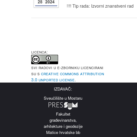
Tip rada: Izvorni znanstveni rad
LICENCA:
Svi radovi u e-Zborniku licencirani
su s
Creative Commons Attribution
3.0 Unported License
.
IZDAVAČ:
Sveučilište u Mostaru
Fakultet
građevinarstva,
arhitekture i geodezije
Matice hrvatske bb