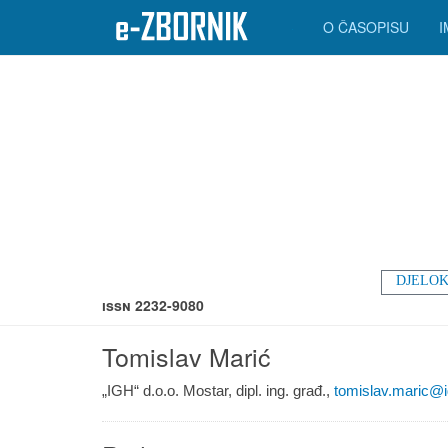
O ČASOPISU
DJELOK
ISSN 2232-9080
Tomislav Marić
„IGH“ d.o.o. Mostar, dipl. ing. građ.,
tomislav.maric@i