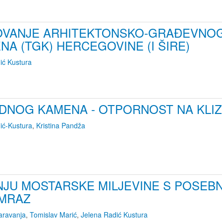
OVANJE ARHITEKTONSKO-GRAĐEVNOG 
 (TGK) HERCEGOVINE (I ŠIRE)
ić Kustura
RODNOG KAMENA - OTPORNOST NA KL
ić-Kustura
,
Kristina Pandža
ANJU MOSTARSKE MILJEVINE S POSEB
 MRAZ
aravanja
,
Tomislav Marić
,
Jelena Radić Kustura