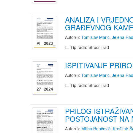
ANALIZA I VRJEDN
GRAĐEVNOG KAMENA
Autor(i):
Tomislav Marić
,
Jelena Rad
Tip rada: Stručni rad
ISPITIVANJE PRI
Autor(i):
Tomislav Marić
,
Jelena Rad
Tip rada: Stručni rad
PRILOG ISTRAŽIV
POSTOJANOST NA
Autor(i):
Milica Rončević
,
Krešimir Š