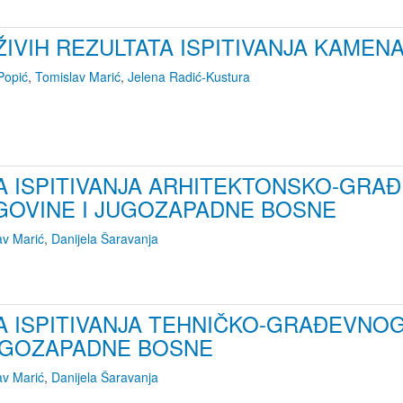
IVIH REZULTATA ISPITIVANJA KAMENA 
Popić
,
Tomislav Marić
,
Jelena Radić-Kustura
TA ISPITIVANJA ARHITEKTONSKO-GRA
OVINE I JUGOZAPADNE BOSNE
av Marić
,
Danijela Šaravanja
TA ISPITIVANJA TEHNIČKO-GRAĐEVNO
UGOZAPADNE BOSNE
av Marić
,
Danijela Šaravanja