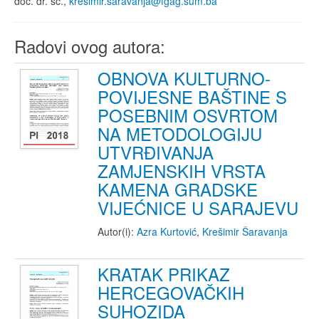
doc. dr. sc.,
kresimir.saravanja@fgag.sum.ba
Radovi ovog autora:
OBNOVA KULTURNO-
POVIJESNE BAŠTINE S
POSEBNIM OSVRTOM
NA METODOLOGIJU
UTVRĐIVANJA
ZAMJENSKIH VRSTA
KAMENA GRADSKE
VIJEĆNICE U SARAJEVU
Autor(i):
Azra Kurtović
,
Krešimir Šaravanja
KRATAK PRIKAZ
HERCEGOVAČKIH
SUHOZIDA