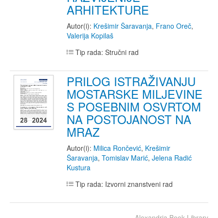
ARHITEKTURE
Autor(i):
Krešimir Šaravanja
,
Frano Oreč
,
Valerija Kopilaš
Tip rada: Stručni rad
PRILOG ISTRAŽIVANJU
MOSTARSKE MILJEVINE
S POSEBNIM OSVRTOM
NA POSTOJANOST NA
MRAZ
Autor(i):
Milica Rončević
,
Krešimir
Šaravanja
,
Tomislav Marić
,
Jelena Radić
Kustura
Tip rada: Izvorni znanstveni rad
Alexandria Book Library