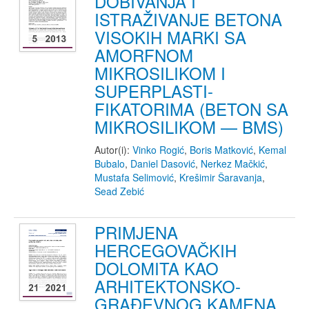
DOBIVANJA I
ISTRAŽIVANJE BETONA
VISOKIH MARKI SA
AMORFNOM
MIKROSILIKOM I
SUPERPLASTI-
FIKATORIMA (BETON SA
MIKROSILIKOM — BMS)
Autor(i):
Vinko Rogić
,
Boris Matković
,
Kemal
Bubalo
,
Daniel Dasović
,
Nerkez Mačkić
,
Mustafa Selimović
,
Krešimir Šaravanja
,
Sead Zebić
PRIMJENA
HERCEGOVAČKIH
DOLOMITA KAO
ARHITEKTONSKO-
GRAĐEVNOG KAMENA