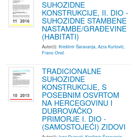
SUHOZIDNE
KONSTRUKCIJE, II. DIO -
SUHOZIDNE STAMBENE
NASTAMBE/GRAĐEVINE
(HABITATI)
Autor(i):
Krešimir Šaravanja
,
Azra Kurtović
,
Frano Oreč
TRADICIONALNE
SUHOZIDNE
KONSTRUKCIJE, S
POSEBNIM OSVRTOM
NA HERCEGOVINU I
DUBROVAČKO
PRIMORJE I. DIO -
(SAMOSTOJEĆI) ZIDOVI
Autor(i):
Ivan Đurović
,
Krešimir Šaravanja
,