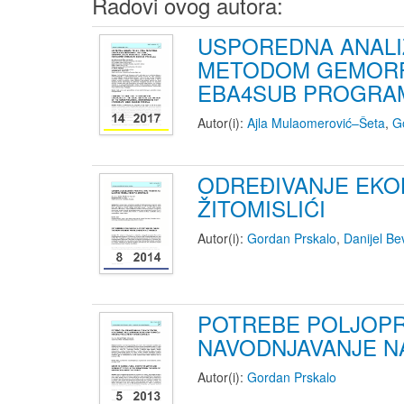
Radovi ovog autora:
USPOREDNA ANALI
METODOM GEMORF
EBA4SUB PROGRA
Autor(i):
Ajla Mulaomerović–Šeta
,
G
ODREĐIVANJE EKO
ŽITOMISLIĆI
Autor(i):
Gordan Prskalo
,
Danijel B
POTREBE POLJOPR
NAVODNJAVANJE N
Autor(i):
Gordan Prskalo