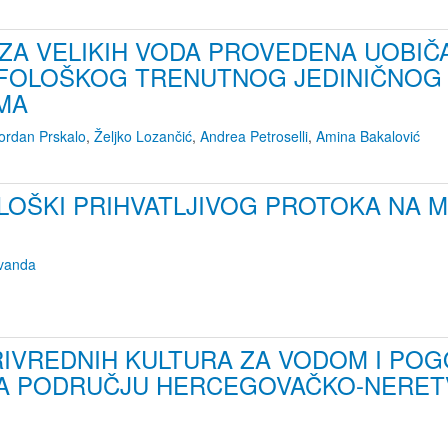
ZA VELIKIH VODA PROVEDENA UOBIČ
OLOŠKOG TRENUTNOG JEDINIČNOG
MA
ordan Prskalo
,
Željko Lozančić
,
Andrea Petroselli
,
Amina Bakalović
LOŠKI PRIHVATLJIVOG PROTOKA NA 
evanda
IVREDNIH KULTURA ZA VODOM I POG
A PODRUČJU HERCEGOVAČKO-NERET