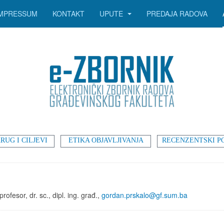
IMPRESSUM
KONTAKT
UPUTE
PREDAJA RADOVA
RUG I CILJEVI
ETIKA OBJAVLJIVANJA
RECENZENTSKI P
rofesor, dr. sc., dipl. ing. građ.,
gordan.prskalo@gf.sum.ba