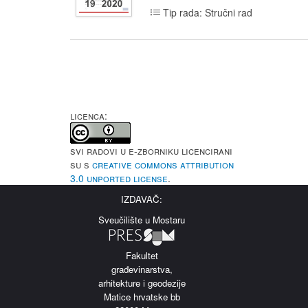
Tip rada: Stručni rad
LICENCA:
Svi radovi u e-Zborniku licencirani
su s
Creative Commons Attribution
3.0 Unported License
.
IZDAVAČ:
Sveučilište u Mostaru
Fakultet
građevinarstva,
arhitekture i geodezije
Matice hrvatske bb