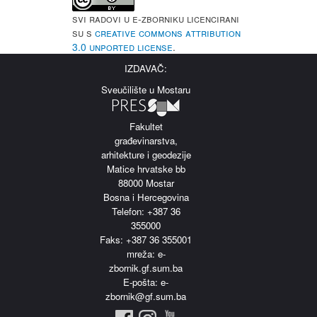
Svi radovi u e-Zborniku licencirani
su s
Creative Commons Attribution
3.0 Unported License
.
IZDAVAČ:
Sveučilište u Mostaru
Fakultet
građevinarstva,
arhitekture i geodezije
Matice hrvatske bb
88000 Mostar
Bosna i Hercegovina
Telefon: +387 36
355000
Faks: +387 36 355001
m
reža: e-
zbornik.gf.sum.ba
E-pošta: e-
zbornik@gf.sum.ba