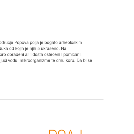
odručje Popova polja je bogato arheološkim
duka od kojih je njih 5 ukrašeno. Na
o obrađeni ali i dosta oštećeni i pomicani.
čujući vodu, mikroorganizme te crnu koru. Da bi se