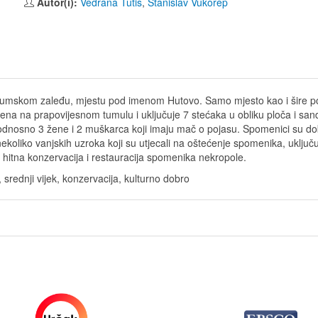
Autor(i):
Vedrana Tutiš
,
Stanislav Vukorep
neumskom zaleđu, mjestu pod imenom Hutovo. Samo mjesto kao i šire p
tena na prapovijesnom tumulu i uključuje 7 stećaka u obliku ploča i san
 odnosno 3 žene i 2 muškarca koji imaju mač o pojasu. Spomenici su dobr
nekoliko vanjskih uzroka koji su utjecali na oštećenje spomenika, uklju
e hitna konzervacija i restauracija spomenika nekropole.
srednji vijek, konzervacija, kulturno dobro